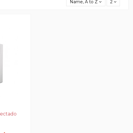
Name, A to Z
2
yectado