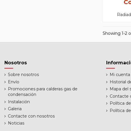
Co
Radiad
Showing 1-2 o
Nosotros
Informac
Sobre nosotros
Mi cuenta
Envío
Historial 
Promociones para calderas gas de
Mapa del s
condensación
Contacte 
Instalación
Política d
Galeria
Política d
Contacte con nosotros
Noticias