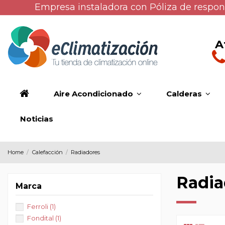
Empresa instaladora con Póliza de respons
A
Aire Acondicionado
Calderas
Noticias
Home
Calefacción
Radiadores
Radia
Marca
Ferroli
(1)
Fondital
(1)