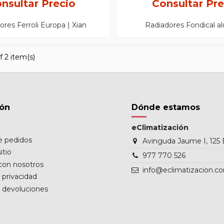
nsultar Precio
Consultar Pre
ores Ferroli Europa | Xian
Radiadores Fondical a
f 2 item(s)
ión
Dónde estamos
eClimatización
de pedidos
Avinguda Jaume I, 125 
itio
977 770 526
con nosotros
info@eclimatizacion.c
e privacidad
e devoluciones