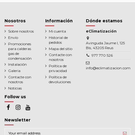
Nosotros
Información
Dónde estamos
Sobre nosotros
Mi cuenta
eClimatización
Envío
Historial de
pedidos
Avinguda Jaume I, 125
Promociones
Bis, 43205 Reus
para calderas
Mapa del sitio
gas de
Contacte con
977 770 526
condensación
nosotros
Instalación
Política de
info@eclimatizacion.com
Galeria
privacidad
Contacte con
Política de
nosotros
devoluciones
Noticias
Follow us
Newsletter