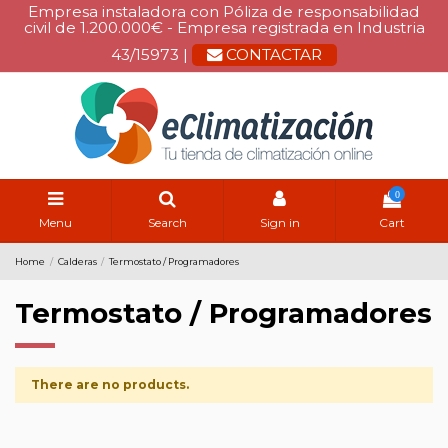
Empresa instaladora con Póliza de responsabilidad
civil de 1.200.000€ - Empresa registrada en Industria
43/15973 |
CONTACTAR
0
Menu
Search
Sign in
Cart
Home
Calderas
Termostato / Programadores
Termostato / Programadores
There are no products.