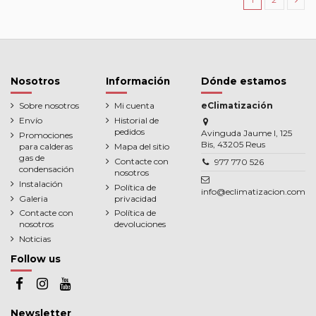
Nosotros
Información
Dónde estamos
Sobre nosotros
Mi cuenta
eClimatización
Envío
Historial de
pedidos
Avinguda Jaume I, 125
Promociones
Bis, 43205 Reus
para calderas
Mapa del sitio
gas de
Contacte con
977 770 526
condensación
nosotros
Instalación
Política de
info@eclimatizacion.com
Galeria
privacidad
Contacte con
Política de
nosotros
devoluciones
Noticias
Follow us
Newsletter