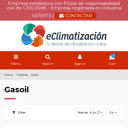
Empresa instaladora con Póliza de responsabilidad
civil de 1.200.000€ - Empresa registrada en Industria
43/15973 |
CONTACTAR
0
Menu
Search
Sign in
Cart
Home
Calderas
Gasoil
Gasoil
Filter
Name, A to Z
24