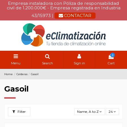
Empresa instaladora con Póliza de responsabilidad
civil de 1.200.000€ - Empresa registrada en Industria
43/15973 |
CONTACTAR
0
Menu
Search
Sign in
Cart
Home
Calderas
Gasoil
Gasoil
Filter
Name, A to Z
24