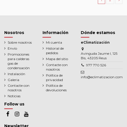
Nosotros
Información
Dónde estamos
Sobre nosotros
Mi cuenta
eClimatización
Envío
Historial de
pedidos
Avinguda Jaume I, 125
Promociones
Bis, 43205 Reus
para calderas
Mapa del sitio
gas de
Contacte con
977 770 526
condensación
nosotros
Instalación
Política de
info@eclimatizacion.com
Galeria
privacidad
Contacte con
Política de
nosotros
devoluciones
Noticias
Follow us
Newsletter