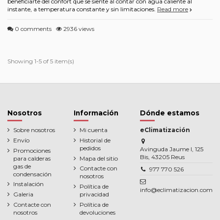
beneficiarte del confort que se siente al contar con agua caliente al
instante, a temperatura constante y sin limitaciones.
Read more
0 comments
2936 views
Showing 1-5 of 5 item(s)
Nosotros
Información
Dónde estamos
Sobre nosotros
Mi cuenta
eClimatización
Envío
Historial de
pedidos
Avinguda Jaume I, 125
Promociones
Bis, 43205 Reus
para calderas
Mapa del sitio
gas de
Contacte con
977 770 526
condensación
nosotros
Instalación
Política de
info@eclimatizacion.com
Galeria
privacidad
Contacte con
Política de
nosotros
devoluciones