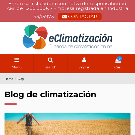
Empresa instaladora con Póliza de responsabilidad
civil de 1.200.000€ - Empresa registrada en Industria
43/15973 |
CONTACTAR
0
Menu
Search
Sign in
Cart
Home
Blog
Blog de climatización