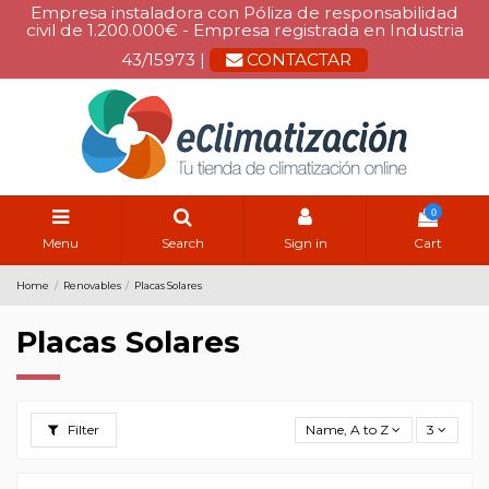
Empresa instaladora con Póliza de responsabilidad
civil de 1.200.000€ - Empresa registrada en Industria
43/15973 |
CONTACTAR
0
Menu
Search
Sign in
Cart
Home
Renovables
Placas Solares
Placas Solares
Filter
Name, A to Z
3