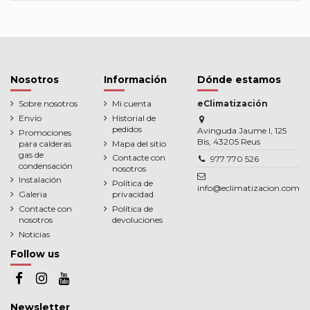
Nosotros
Información
Dónde estamos
Sobre nosotros
Mi cuenta
eClimatización
Envío
Historial de
pedidos
Avinguda Jaume I, 125
Promociones
Bis, 43205 Reus
para calderas
Mapa del sitio
gas de
Contacte con
977 770 526
condensación
nosotros
Instalación
Política de
info@eclimatizacion.com
Galeria
privacidad
Contacte con
Política de
nosotros
devoluciones
Noticias
Follow us
Newsletter