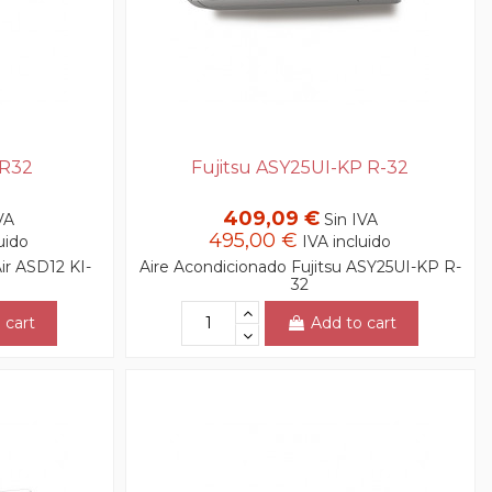
 R32
Fujitsu ASY25UI-KP R-32
409,09 €
VA
Sin IVA
495,00 €
uido
IVA incluido
ir ASD12 KI-
Aire Acondicionado Fujitsu ASY25UI-KP R-
32
 cart
Add to cart