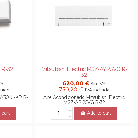
P R-32
Mitsubishi Electric MSZ-AY 25VG R-
32
620,00 €
VA
Sin IVA
750,20 €
luido
IVA incluido
ASY50UI-KP R-
Aire Acondicionado Mitsubishi Electric
MSZ-AP 25VG R-32
 cart
Add to cart