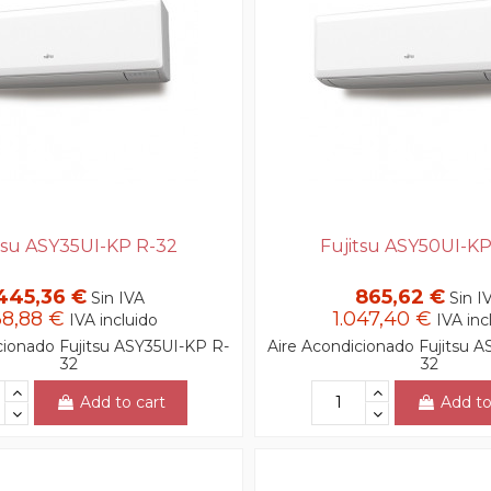
tsu ASY35UI-KP R-32
Fujitsu ASY50UI-K
445,36 €
865,62 €
Sin IVA
Sin I
38,88 €
1.047,40 €
IVA incluido
IVA inc
cionado Fujitsu ASY35UI-KP R-
Aire Acondicionado Fujitsu 
32
32
Add to cart
Add to