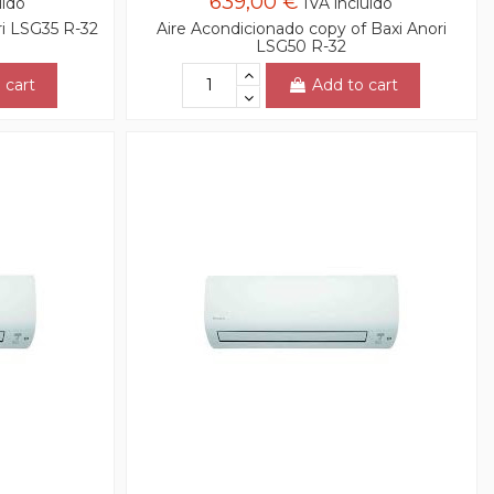
639,00 €
uido
IVA incluido
ri LSG35 R-32
Aire Acondicionado copy of Baxi Anori
LSG50 R-32
 cart
Add to cart