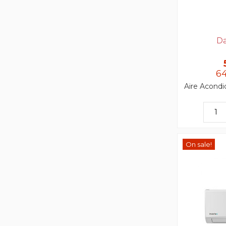
Da
64
Aire Acondi
On sale!