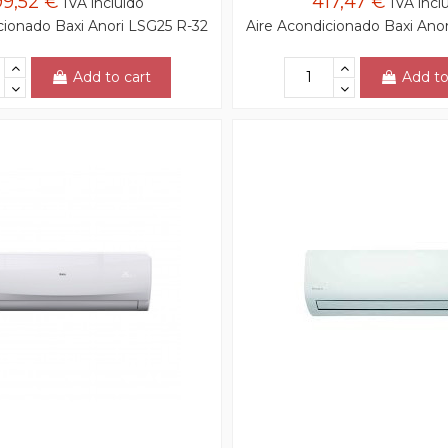
99,52 €
417,47 €
IVA incluido
IVA incl
cionado Baxi Anori LSG25 R-32
Aire Acondicionado Baxi Ano
Add to cart
Add to