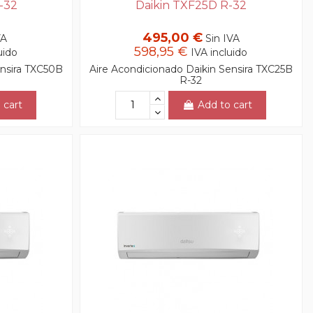
-32
Daikin TXF25D R-32
495,00 €
VA
Sin IVA
598,95 €
uido
IVA incluido
ensira TXC50B
Aire Acondicionado Daikin Sensira TXC25B
R-32
 cart
Add to cart