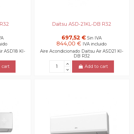
 R32
Daitsu ASD-21KL-DB R32
697,52 €
VA
Sin IVA
844,00 €
uido
IVA incluido
ir ASD18 KI-
Aire Acondicionado Daitsu Air ASD21 KI-
DB R32
 cart
Add to cart