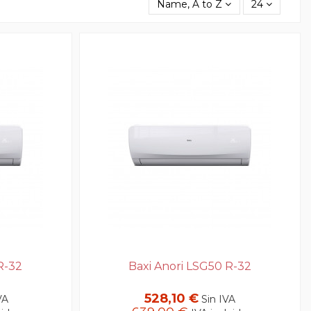
Name, A to Z
24
R-32
Baxi Anori LSG50 R-32
528,10 €
VA
Sin IVA