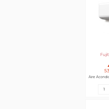
Fuji
5
Aire Acondi