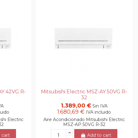
-AY 42VG R-
Mitsubishi Electric MSZ-AY 50VG R-
32
1.389,00 €
VA
Sin IVA
1.680,69 €
luido
IVA incluido
hi Electric
Aire Acondicionado Mitsubishi Electric
32
MSZ-AP 50VG R-32
 cart
Add to cart