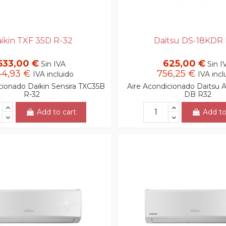
ikin TXF 35D R-32
Daitsu DS-18KDR
533,00 €
625,00 €
Sin IVA
Sin I
4,93 €
756,25 €
IVA incluido
IVA incl
cionado Daikin Sensira TXC35B
Aire Acondicionado Daitsu A
R-32
DB R32
Add to cart
Add to