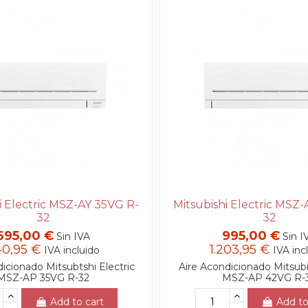
i Electric MSZ-AY 35VG R-
Mitsubishi Electric MSZ
32
32
695,00 €
995,00 €
Sin IVA
Sin I
40,95 €
1.203,95 €
IVA incluido
IVA inc
icionado Mitsubtshi Electric
Aire Acondicionado Mitsubis
MSZ-AP 35VG R-32
MSZ-AP 42VG R-
Add to cart
Add to