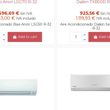
i Anori LSG70 R-32
Daikin TXB50D R
696,69 €
925,56 €
Sin IVA
Sin I
3,00 €
1.119,93 €
IVA incluido
IVA incl
cionado Baxi Anori LSG50 R-32
Aire Acondicionado Daikin S
R-32
Add to cart
Add to