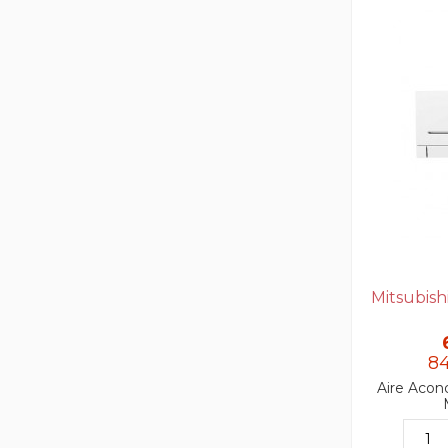
Mitsubish
8
Aire Acond