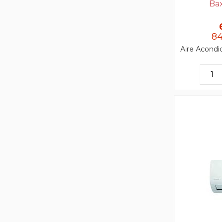
Bax
84
Aire Acondi