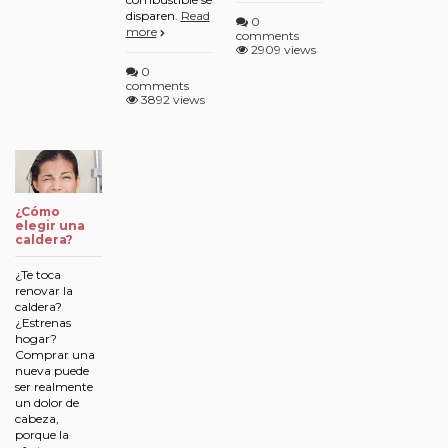
disparen.
Read
0
more
comments
2909 views
0
comments
3892 views
¿Cómo
elegir una
caldera?
¿Te toca
renovar la
caldera?
¿Estrenas
hogar?
Comprar una
nueva puede
ser realmente
un dolor de
cabeza,
porque la