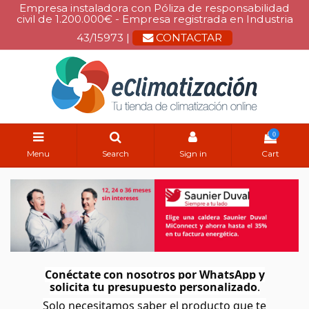
Empresa instaladora con Póliza de responsabilidad
civil de 1.200.000€ - Empresa registrada en Industria
43/15973 |
CONTACTAR
0
Menu
Search
Sign in
Cart
Conéctate con nosotros por WhatsApp y
solicita tu presupuesto personalizado
.
Solo necesitamos saber el producto que te