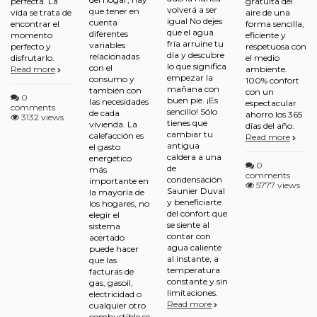
perfecta. La
gratuita del
volverá a ser
que tener en
vida se trata de
aire de una
igual No dejes
cuenta
encontrar el
forma sencilla,
que el agua
diferentes
momento
eficiente y
fría arruine tu
variables
perfecto y
respetuosa con
día y descubre
relacionadas
disfrutarlo.
el medio
lo que significa
con el
Read more
ambiente.
empezar la
consumo y
100% confort
mañana con
también con
con un
0
buen pie. ¡Es
las necesidades
espectacular
comments
sencillo! Sólo
de cada
ahorro los 365
3132 views
tienes que
vivienda. La
días del año.
cambiar tu
calefacción es
Read more
antigua
el gasto
caldera a una
energético
0
de
más
comments
condensación
importante en
5777 views
Saunier Duval
la mayoría de
y beneficiarte
los hogares, no
del confort que
elegir el
se siente al
sistema
contar con
acertado
agua caliente
puede hacer
al instante, a
que las
temperatura
facturas de
constante y sin
gas, gasoil,
limitaciones.
electricidad o
Read more
cualquier otro
combustible se