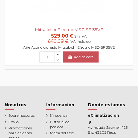
Mitsubishi Electric MSZ-SF 35VE
529,00 €
Sin IVA
640,09 €
IVA incluido
Aire Acondicionado Mitsubishi Electric MSZ-SF 35VE
Add to cart
Nosotros
Información
Dónde estamos
Sobre nosotros
Mi cuenta
eClimatización
Envío
Historial de
pedidos
Avinguda Jaume I, 125
Promociones
Bis, 43205 Reus
para calderas
Mapa del sitio
gas de