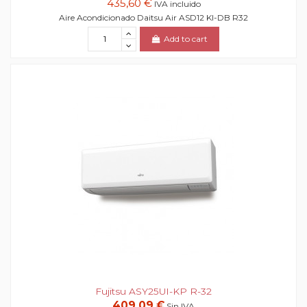
435,60 €
IVA incluido
Aire Acondicionado Daitsu Air ASD12 KI-DB R32
Add to cart
Fujitsu ASY25UI-KP R-32
409,09 €
Sin IVA