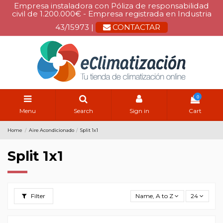
Empresa instaladora con Póliza de responsabilidad
civil de 1.200.000€ - Empresa registrada en Industria
43/15973 |
CONTACTAR
0
Menu
Search
Sign in
Cart
Home
Aire Acondicionado
Split 1x1
Split 1x1
Filter
Name, A to Z
24