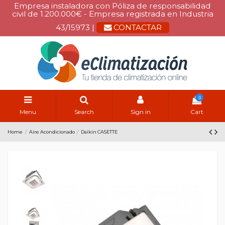
Empresa instaladora con Póliza de responsabilidad
civil de 1.200.000€ - Empresa registrada en Industria
43/15973 |
CONTACTAR
0
Menu
Search
Sign in
Cart
Home
Aire Acondicionado
Daikin CASETTE