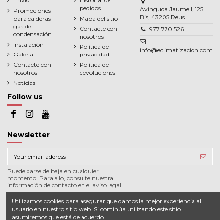
Envío
Historial de
pedidos
Avinguda Jaume I, 125
Promociones
Bis, 43205 Reus
para calderas
Mapa del sitio
gas de
Contacte con
977 770 526
condensación
nosotros
Instalación
Política de
info@eclimatizacion.com
Galeria
privacidad
Contacte con
Política de
nosotros
devoluciones
Noticias
Follow us
Newsletter
Puede darse de baja en cualquier
momento. Para ello, consulte nuestra
información de contacto en el aviso legal.
Utilizamos cookies para asegurar que damos la mejor experiencia al
usuario en nuestro sitio web. Si continúa utilizando este sitio
asumiremos que está de acuerdo.