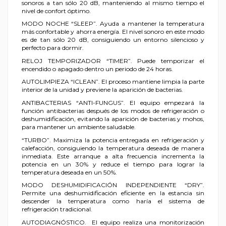
sonoros a tan sólo 20 dB, manteniendo al mismo tiempo el
nivel de confort óptimo.
MODO NOCHE “SLEEP”. Ayuda a mantener la temperatura
más confortable y ahorra energía. El nivel sonoro en este modo
es de tan sólo 20 dB, consiguiendo un entorno silencioso y
perfecto para dormir.
RELOJ TEMPORIZADOR “TIMER”. Puede temporizar el
encendido o apagado dentro un periodo de 24 horas.
AUTOLIMPIEZA “ICLEAN”. El proceso mantiene limpia la parte
interior de la unidad y previene la aparición de bacterias.
ANTIBACTERIAS “ANTI-FUNGUS”. El equipo empezará la
función antibacterias después de los modos de refrigeración o
deshumidificación, evitando la aparición de bacterias y mohos,
para mantener un ambiente saludable.
“TURBO”. Maximiza la potencia entregada en refrigeración y
calefacción, consiguiendo la temperatura deseada de manera
inmediata. Este arranque a alta frecuencia incrementa la
potencia en un 30% y reduce el tiempo para lograr la
temperatura deseada en un 50%.
MODO DESHUMIDIFICACIÓN INDEPENDIENTE “DRY”.
Permite una deshumidificación eficiente en la estancia sin
descender la temperatura como haría el sistema de
refrigeración tradicional.
AUTODIAGNÓSTICO. El equipo realiza una monitorización