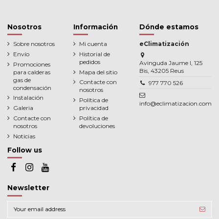
Nosotros
Información
Dónde estamos
Sobre nosotros
Mi cuenta
eClimatización
Envío
Historial de
pedidos
Avinguda Jaume I, 125
Promociones
Bis, 43205 Reus
para calderas
Mapa del sitio
gas de
Contacte con
977 770 526
condensación
nosotros
Instalación
Política de
info@eclimatizacion.com
Galeria
privacidad
Contacte con
Política de
nosotros
devoluciones
Noticias
Follow us
Newsletter