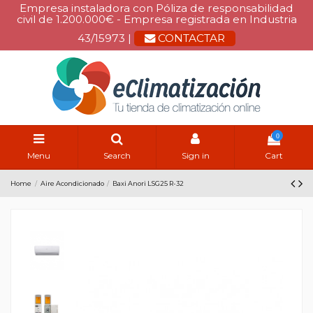
Empresa instaladora con Póliza de responsabilidad
civil de 1.200.000€ - Empresa registrada en Industria
43/15973 |
CONTACTAR
0
Menu
Search
Sign in
Cart
Home
Aire Acondicionado
Baxi Anori LSG25 R-32