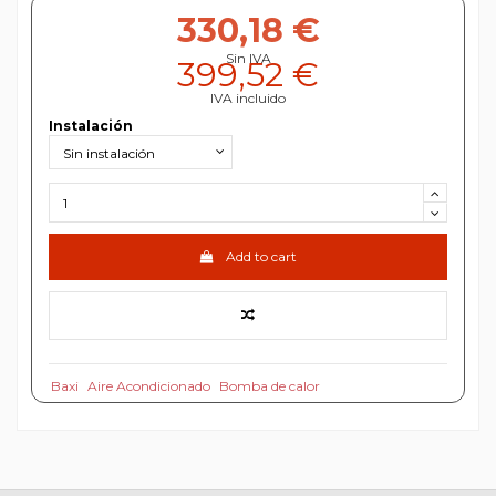
330,18 €
Sin IVA
399,52 €
IVA incluido
Instalación
Add to cart
Baxi
Aire Acondicionado
Bomba de calor