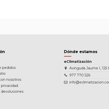
ión
Dónde estamos
eClimatización
de pedidos
Avinguda Jaume I, 125 
itio
977 770 526
con nosotros
info@eclimatizacion.c
e privacidad
e devoluciones