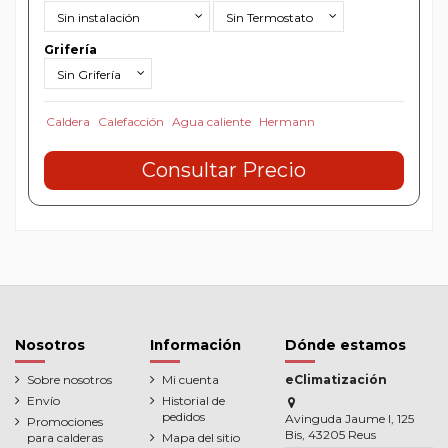
Grifería
Caldera
Calefacción
Agua caliente
Hermann
Consultar Precio
Nosotros
Información
Dónde estamos
Sobre nosotros
Mi cuenta
eClimatización
Envío
Historial de
pedidos
Avinguda Jaume I, 125
Promociones
Bis, 43205 Reus
para calderas
Mapa del sitio