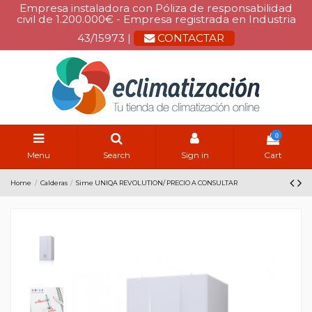
Empresa instaladora con Póliza de responsabilidad
civil de 1.200.000€ - Empresa registrada en Industria
43/15973 |
CONTACTAR
0
Menu
Search
Sign in
Cart
Home
Calderas
Sime UNIQA REVOLUTION/ PRECIO A CONSULTAR