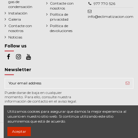
gas de
Contacte con
977 770 526
condensación
nosotros
Instalación
Política de
info@eclimatizacion.com
Galeria
privacidad
Contacte con
Política de
nosotros
devoluciones
Noticias
Follow us
Newsletter
Puede darse de baja en cualquier
momento. Para ello, consulte nuestra
información de contacto en el aviso legal.
Utilizamos cookies para asegurar que damos la mejor experiencia al
usuario en nuestro sitio web. Si continúa utilizando este sitio
asumiremos que está de acuerdo.
Aceptar