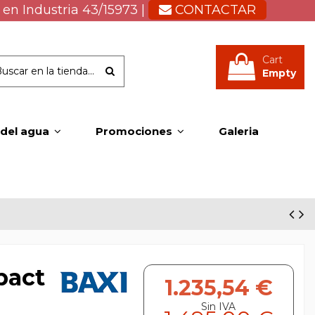
 en Industria 43/15973 |
CONTACTAR
Cart
Empty
 del agua
Promociones
Galeria
pact
1.235,54 €
Sin IVA