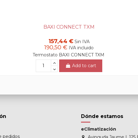
BAXI CONNECT TXM
157,44 €
Sin IVA
190,50 €
IVA incluido
Termostato BAXI CONNECT TXM
Add to cart
ión
Dónde estamos
eClimatización
de pedidos
Avinguda Jaume I, 125 