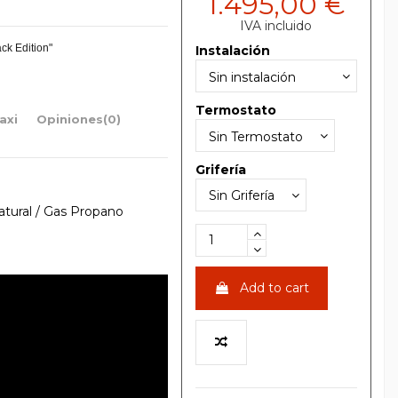
1.495,00 €
IVA incluido
ck Edition"
Instalación
Termostato
axi
Opiniones
(0)
Grifería
atural / Gas Propano
Add to cart