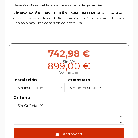
Revisión oficial del fabricante y sellado de garantías
Financiación en 1 año SIN INTERESES
. También
ofrecemos posibilidad de financiación en 15 meses sin intereses.
Tan sólo hay una comisión de apertura.
742,98 €
Sin IVA
899,00 €
IVA incluido
Instalación
Termostato
Grifería
Add to cart