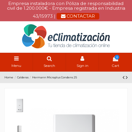
Empresa instaladora con Póliza de responsabilidad
civil de 1.200.000€ - Empresa registrada en Industria
43/15973 |
CONTACTAR
0
Menu
Search
Sign in
Cart
Home
Calderas
Hermann Micraplus Condens 25