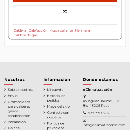
Caldera
Calefacción
Agua caliente
Hermann
Caldera de gas
Nosotros
Información
Dónde estamos
Sobre nosotros
Mi cuenta
eClimatización
Envío
Historial de
pedidos
Avinguda Jaume I, 125
Promociones
Bis, 43205 Reus
para calderas
Mapa del sitio
gas de
Contacte con
977 770 526
condensación
nosotros
Instalación
Política de
info@eclimatizacion.com
Galeria
privacidad