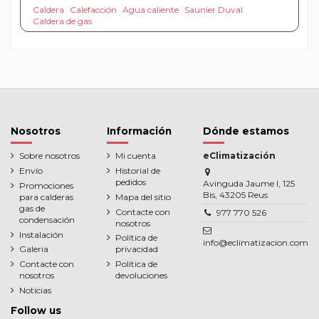
Caldera
Calefacción
Agua caliente
Saunier Duval
Caldera de gas
Nosotros
Información
Dónde estamos
Sobre nosotros
Mi cuenta
eClimatización
Envío
Historial de
pedidos
Avinguda Jaume I, 125
Promociones
Bis, 43205 Reus
para calderas
Mapa del sitio
gas de
Contacte con
977 770 526
condensación
nosotros
Instalación
Política de
info@eclimatizacion.com
Galeria
privacidad
Contacte con
Política de
nosotros
devoluciones
Noticias
Follow us