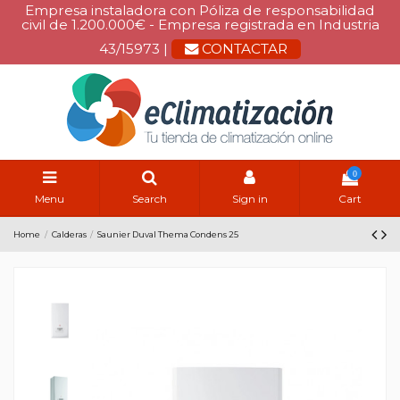
Empresa instaladora con Póliza de responsabilidad
civil de 1.200.000€ - Empresa registrada en Industria
43/15973 |
CONTACTAR
0
Menu
Search
Sign in
Cart
Home
Calderas
Saunier Duval Thema Condens 25