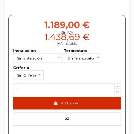
1.189,00 €
Sin IVA
1.438,69 €
IVA incluido
Instalación
Termostato
Grifería
Add to cart