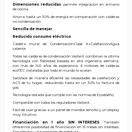
Dimensiones reducidas
: permite integracion en armario
de cocina
Ahorra hasta un 30% de energía en comparación con calderas
no condensación
Sencilla de manejar
Reducido consumo eléctrico
Caldera mural de CondensaciónClase A+CalefacciónAgua
caliente
Todas las calderas de condensación Vaillant combinan la última
tecnología con fiabilidad basada en alta ingeniería alemana,
con más de 140 años de experiencia. 6 millones de calderas
ecoTEC instaladas por todo el mundo lo avalan.
Satisface de manera eficiente las necesidades de calefacción y
ACS de tu hogar, reduciendo hasta en un 30% tu factura de
gas.
Tecnología testada que cumple con las normas de Ecodiseño.
Compatible con todos los reguladores Vaillant.
Fácil de usar gracias a un panel de mandos sencillo y un display
muy intuitivo.
Financiación en 1 año SIN INTERESES
. También
ofrecemos posibilidad de financiación en 15 meses sin intereses.
Tan sólo hay una comisión de apertura.