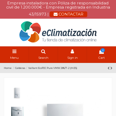
Empresa instaladora con Póliza de responsabilidad
civil de 1.200.000€ - Empresa registrada en Industria
43/15973 |
CONTACTAR
0
Menu
Search
Sign in
Cart
Home
Calderas
Vaillant EcoTEC Pure VMW 286/7-2 (H.ES)