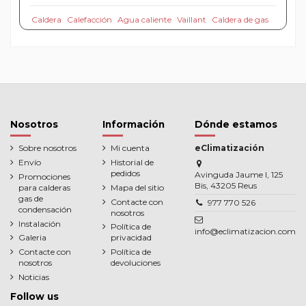
Caldera
Calefacción
Agua caliente
Vaillant
Caldera de gas
Nosotros
Información
Dónde estamos
Sobre nosotros
Mi cuenta
eClimatización
Envío
Historial de
pedidos
Avinguda Jaume I, 125
Promociones
Bis, 43205 Reus
para calderas
Mapa del sitio
gas de
Contacte con
977 770 526
condensación
nosotros
Instalación
Política de
info@eclimatizacion.com
Galeria
privacidad
Contacte con
Política de
nosotros
devoluciones
Noticias
Follow us