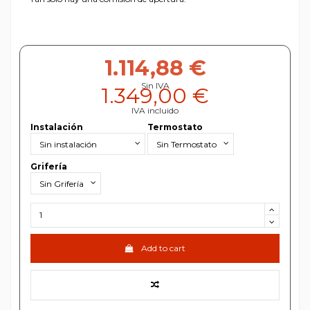
1.114,88 €
Sin IVA
1.349,00 €
IVA incluido
Instalación
Termostato
Grifería
Add to cart