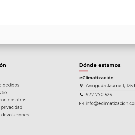
ión
Dónde estamos
eClimatización
de pedidos
Avinguda Jaume I, 125 
itio
977 770 526
con nosotros
info@eclimatizacion.c
e privacidad
e devoluciones