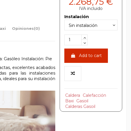
2.268,75 €
IVA incluido
Instalación
axi
Opiniones
(0)
Add to cart
: Gasóleo Instalación: Pie
actas, excelentes acabados
as para las instalaciones
ideales para su instalación
Caldera
Calefacción
Baxi
Gasoil
Calderas Gasoil