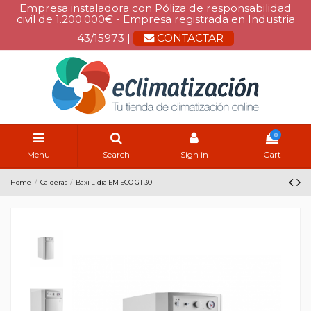
Empresa instaladora con Póliza de responsabilidad
civil de 1.200.000€ - Empresa registrada en Industria
43/15973 |
CONTACTAR
0
Menu
Search
Sign in
Cart
Home
Calderas
Baxi Lidia EM ECO GT 30