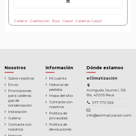
Caldera
Calefacción
Baxi
Gasoil
Calderas Gasoil
Nosotros
Información
Dónde estamos
Sobre nosotros
Mi cuenta
eClimatización
Envío
Historial de
pedidos
Avinguda Jaume I, 125
Promociones
Bis, 43205 Reus
para calderas
Mapa del sitio
gas de
Contacte con
977 770 526
condensación
nosotros
Instalación
Política de
info@eclimatizacion.com
Galeria
privacidad
Contacte con
Política de
nosotros
devoluciones
Noticias