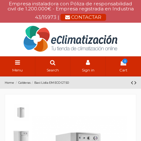
Empresa instaladora con Póliza de responsabilidad
civil de 1.200.000€ - Empresa registrada en Industria
43/15973 |
CONTACTAR
0
Menu
Search
Sign in
Cart
Home
Calderas
Baxi Lidia EM ECO GT 50