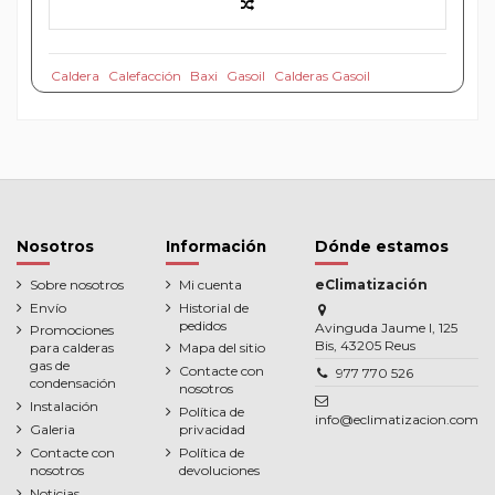
Caldera
Calefacción
Baxi
Gasoil
Calderas Gasoil
Nosotros
Información
Dónde estamos
Sobre nosotros
Mi cuenta
eClimatización
Envío
Historial de
pedidos
Avinguda Jaume I, 125
Promociones
Bis, 43205 Reus
para calderas
Mapa del sitio
gas de
Contacte con
977 770 526
condensación
nosotros
Instalación
Política de
info@eclimatizacion.com
Galeria
privacidad
Contacte con
Política de
nosotros
devoluciones
Noticias