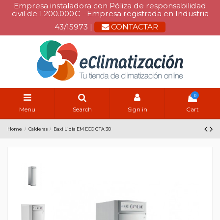
Empresa instaladora con Póliza de responsabilidad
civil de 1.200.000€ - Empresa registrada en Industria
43/15973 |
CONTACTAR
0
Menu
Search
Sign in
Cart
Home
Calderas
Baxi Lidia EM ECO GTA 30