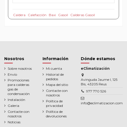
Caldera
Calefacción
Baxi
Gasoil
Calderas Gasoil
Nosotros
Información
Dónde estamos
Sobre nosotros
Mi cuenta
eClimatización
Envío
Historial de
pedidos
Avinguda Jaume I, 125
Promociones
Bis, 43205 Reus
para calderas
Mapa del sitio
gas de
Contacte con
977 770 526
condensación
nosotros
Instalación
Política de
info@eclimatizacion.com
Galeria
privacidad
Contacte con
Política de
nosotros
devoluciones
Noticias