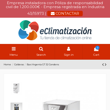
Empresa instaladora con Póliza de responsabilidad
civil de 1.200.000€ - Empresa registrada en Industria
43/15973 |
CONTACTAR
0
Menu
Search
Sign in
Cart
Home
Calderas
Baxi Argenta GT 32 Condens