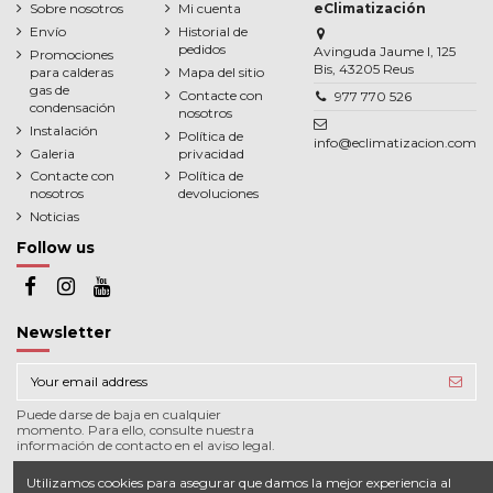
Sobre nosotros
Mi cuenta
eClimatización
Envío
Historial de
pedidos
Avinguda Jaume I, 125
Promociones
Bis, 43205 Reus
para calderas
Mapa del sitio
gas de
Contacte con
977 770 526
condensación
nosotros
Instalación
Política de
info@eclimatizacion.com
Galeria
privacidad
Contacte con
Política de
nosotros
devoluciones
Noticias
Follow us
Newsletter
Puede darse de baja en cualquier
momento. Para ello, consulte nuestra
información de contacto en el aviso legal.
Utilizamos cookies para asegurar que damos la mejor experiencia al