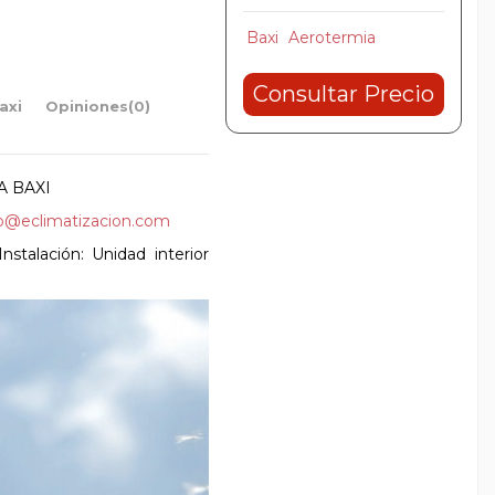
Baxi
Aerotermia
Consultar Precio
axi
Opiniones
(0)
 BAXI
fo@eclimatizacion.com
nstalación: Unidad interior