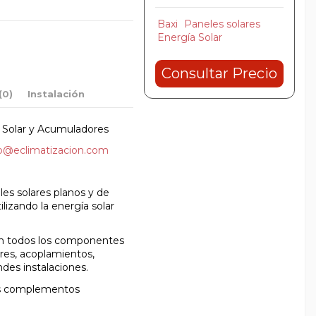
Baxi
Paneles solares
Energía Solar
Consultar Precio
(0)
Instalación
olar y Acumuladores
fo@eclimatizacion.com
es solares planos y de
ilizando la energía solar
an todos los componentes
ores, acoplamientos,
des instalaciones.
los complementos