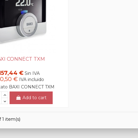
AXI CONNECT TXM
157,44 €
Sin IVA
90,50 €
IVA incluido
tato BAXI CONNECT TXM
Add to cart
 1 item(s)