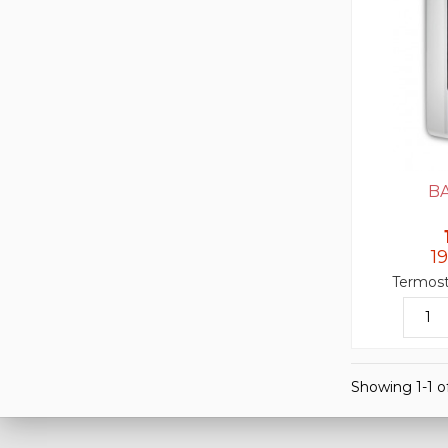
B
1
Termos
Showing 1-1 of