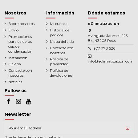
Nosotros
Información
Dónde estamos
Sobre nosotros
Mi cuenta
eClimatización
Envío
Historial de
pedidos
Avinguda Jaume I, 125
Promociones
Bis, 43205 Reus
para calderas
Mapa del sitio
gas de
Contacte con
977 770 526
condensación
nosotros
Instalación
Política de
info@eclimatizacion.com
Galeria
privacidad
Contacte con
Política de
nosotros
devoluciones
Noticias
Follow us
Newsletter
Puede darse de baja en cualquier