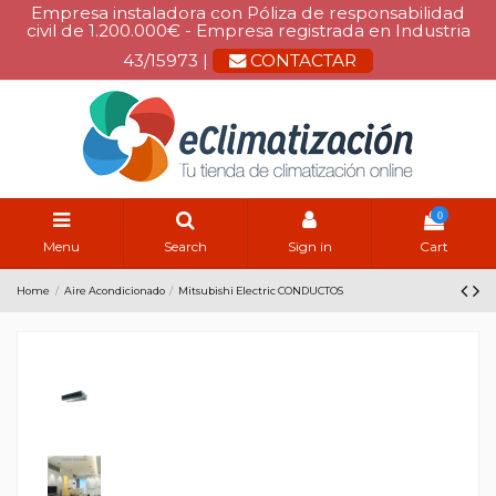
Empresa instaladora con Póliza de responsabilidad
civil de 1.200.000€ - Empresa registrada en Industria
43/15973 |
CONTACTAR
0
Menu
Search
Sign in
Cart
Home
Aire Acondicionado
Mitsubishi Electric CONDUCTOS