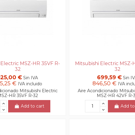
i Electric MSZ-HR 35VF R-
Mitsubishi Electric MSZ-
32
32
525,00 €
699,59 €
Sin IVA
Sin I
5,25 €
846,50 €
IVA incluido
IVA incl
icionado Mitsubishi Electric
Aire Acondicionado Mitsubis
SZ-HR 35VF R-32
MSZ-HR 42VF R-
Add to cart
Add to