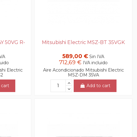
AY 50VG R-
Mitsubishi Electric MSZ-BT 35VGK
589,00 €
IVA
Sin IVA
712,69 €
luido
IVA incluido
hi Electric
Aire Acondicionado Mitsubishi Electric
32
MSZ-DM 35VA
 cart
Add to cart