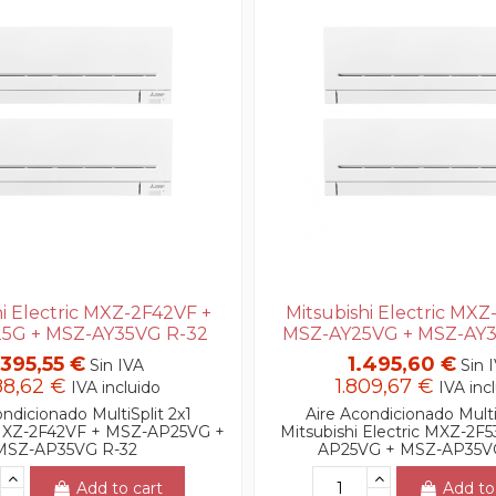
hi Electric MXZ-2F42VF +
Mitsubishi Electric MXZ
5G + MSZ-AY35VG R-32
MSZ-AY25VG + MSZ-AY3
.395,55 €
1.495,60 €
Sin IVA
Sin 
88,62 €
1.809,67 €
IVA incluido
IVA inc
ndicionado MultiSplit 2x1
Aire Acondicionado Multi
 MXZ-2F42VF + MSZ-AP25VG +
Mitsubishi Electric MXZ-2F
MSZ-AP35VG R-32
AP25VG + MSZ-AP35V
Add to cart
Add to