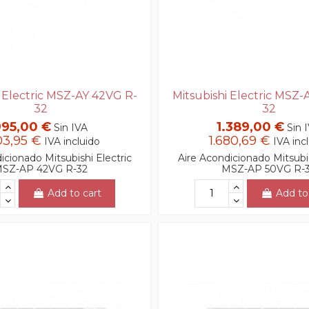
i Electric MSZ-AY 42VG R-
Mitsubishi Electric MSZ-
32
32
995,00 €
1.389,00 €
Sin IVA
Sin 
03,95 €
1.680,69 €
IVA incluido
IVA inc
icionado Mitsubishi Electric
Aire Acondicionado Mitsubis
SZ-AP 42VG R-32
MSZ-AP 50VG R-
Add to cart
Add to