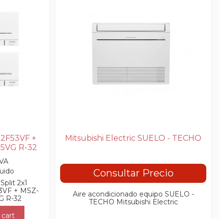
-2F53VF +
Mitsubishi Electric SUELO - TECHO
5VG R-32
IVA
luido
Consultar Precio
Split 2x1
53VF + MSZ-
Aire acondicionado equipo SUELO -
G R-32
TECHO Mitsubishi Electric
 cart