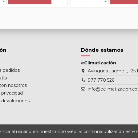
ión
Dónde estamos
eClimatización
de pedidos
Avinguda Jaume I, 125 
itio
977 770 526
con nosotros
info@eclimatizacion.c
e privacidad
e devoluciones
cia al usuario en nuestro sitio web. Si continúa utilizando este