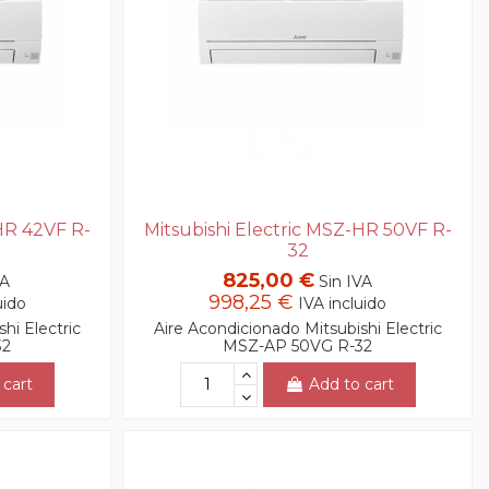
HR 42VF R-
Mitsubishi Electric MSZ-HR 50VF R-
32
825,00 €
VA
Sin IVA
998,25 €
uido
IVA incluido
hi Electric
Aire Acondicionado Mitsubishi Electric
32
MSZ-AP 50VG R-32
 cart
Add to cart