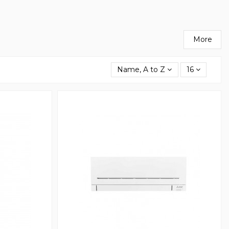
More
Name, A to Z
16