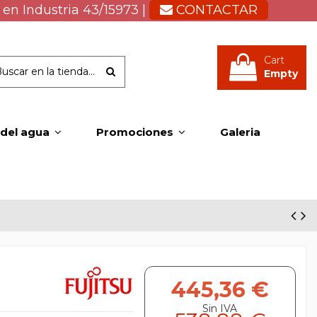
 en Industria 43/15973 |
CONTACTAR
Cart
Empty
 del agua
Promociones
Galeria
445,36 €
Sin IVA