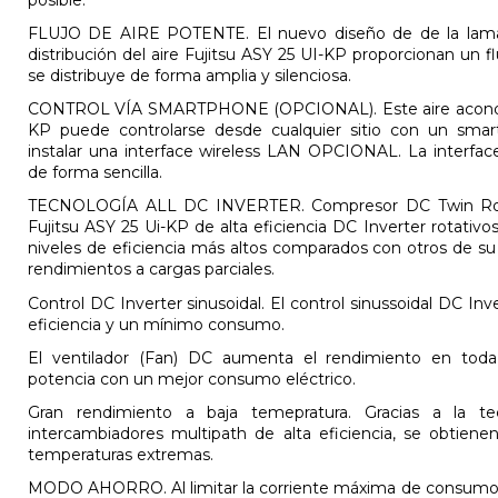
FLUJO DE AIRE POTENTE. El nuevo diseño de de la lama 
distribución del aire Fujitsu ASY 25 UI-KP proporcionan un f
se distribuye de forma amplia y silenciosa.
CONTROL VÍA SMARTPHONE (OPCIONAL). Este aire acondici
KP puede controlarse desde cualquier sitio con un smar
instalar una interface wireless LAN OPCIONAL. La interfa
de forma sencilla.
TECNOLOGÍA ALL DC INVERTER. Compresor DC Twin Rot
Fujitsu ASY 25 Ui-KP de alta eficiencia DC Inverter rotativos
niveles de eficiencia más altos comparados con otros de su
rendimientos a cargas parciales.
Control DC Inverter sinusoidal. El control sinussoidal DC I
eficiencia y un mínimo consumo.
El ventilador (Fan) DC aumenta el rendimiento en to
potencia con un mejor consumo eléctrico.
Gran rendimiento a baja temepratura. Gracias a la t
intercambiadores multipath de alta eficiencia, se obtiene
temperaturas extremas.
MODO AHORRO. Al limitar la corriente máxima de consumo,