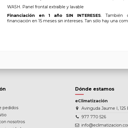
WASH. Panel frontal extraíble y lavable
Financiación en 1 año SIN INTERESES
. También o
financiación en 15 meses sin intereses. Tan sólo hay una com
ión
Dónde estamos
eClimatización
de pedidos
Avinguda Jaume I, 125 
itio
977 770 526
con nosotros
info@eclimatizacion.c