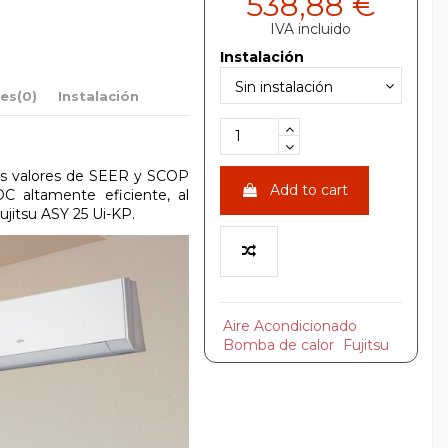
538,88 €
IVA incluido
Instalación
nes
(0)
Instalación
os valores de SEER y SCOP
Add to cart
C altamente eficiente, al
ujitsu ASY 25 Ui-KP.
Aire Acondicionado
Bomba de calor
Fujitsu