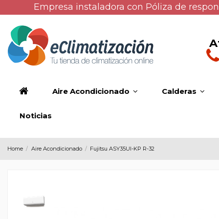
Empresa instaladora con Póliza de respons
A
Aire Acondicionado
Calderas
Noticias
Home
Aire Acondicionado
Fujitsu ASY35UI-KP R-32