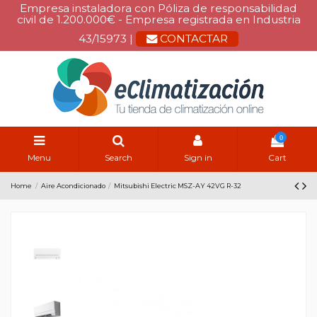
Empresa instaladora con Póliza de responsabilidad
civil de 1.200.000€ - Empresa registrada en Industria
43/15973 |
CONTACTAR
0
Menu
Search
Sign in
Cart
Home
Aire Acondicionado
Mitsubishi Electric MSZ-AY 42VG R-32