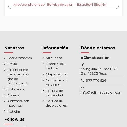
Aire Acondicionado
Bomba de calor
Mitsubitshi Electric
Nosotros
Información
Dónde estamos
Sobre nosotros
Mi cuenta
eClimatización
Envío
Historial de
pedidos
Avinguda Jaume I, 125
Promociones
Bis, 43205 Reus
para calderas
Mapa del sitio
gas de
Contacte con
977 770 526
condensación
nosotros
Instalación
Política de
info@eclimatizacion.com
Galeria
privacidad
Contacte con
Política de
nosotros
devoluciones
Noticias
Follow us