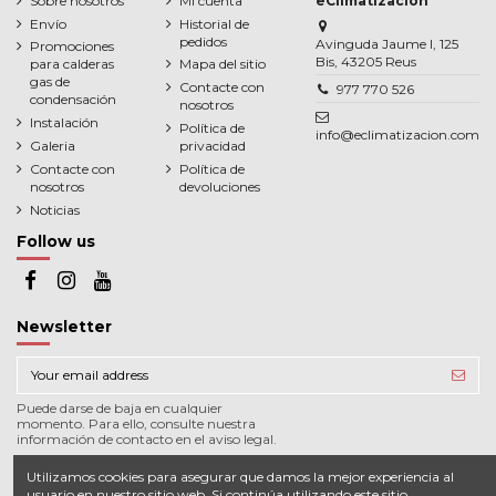
Sobre nosotros
Mi cuenta
eClimatización
Envío
Historial de
pedidos
Avinguda Jaume I, 125
Promociones
Bis, 43205 Reus
para calderas
Mapa del sitio
gas de
Contacte con
977 770 526
condensación
nosotros
Instalación
Política de
info@eclimatizacion.com
Galeria
privacidad
Contacte con
Política de
nosotros
devoluciones
Noticias
Follow us
Newsletter
Puede darse de baja en cualquier
momento. Para ello, consulte nuestra
información de contacto en el aviso legal.
Utilizamos cookies para asegurar que damos la mejor experiencia al
usuario en nuestro sitio web. Si continúa utilizando este sitio