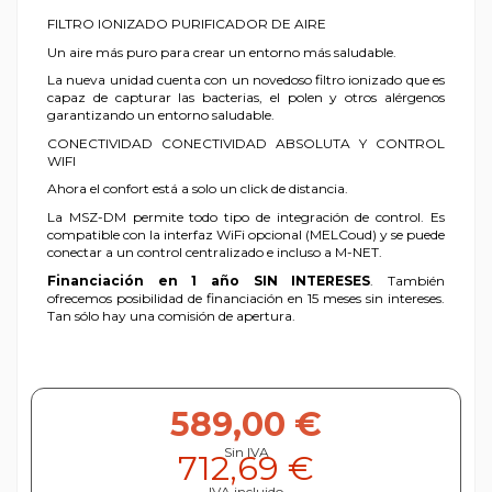
FILTRO IONIZADO PURIFICADOR DE AIRE
Un aire más puro para crear un entorno más saludable.
La nueva unidad cuenta con un novedoso filtro ionizado que es
capaz de capturar las bacterias, el polen y otros alérgenos
garantizando un entorno saludable.
CONECTIVIDAD CONECTIVIDAD ABSOLUTA Y CONTROL
WIFI
Ahora el confort está a solo un click de distancia.
La MSZ-DM permite todo tipo de integración de control. Es
compatible con la interfaz WiFi opcional (MELCoud) y se puede
conectar a un control centralizado e incluso a M-NET.
Financiación en 1 año SIN INTERESES
. También
ofrecemos posibilidad de financiación en 15 meses sin intereses.
Tan sólo hay una comisión de apertura.
589,00 €
Sin IVA
712,69 €
IVA incluido