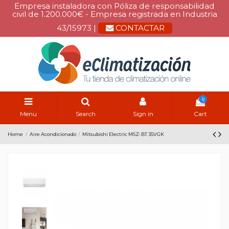
Empresa instaladora con Póliza de responsabilidad
civil de 1.200.000€ - Empresa registrada en Industria
43/15973 |
CONTACTAR
0
Menu
Search
Sign in
Cart
Home
Aire Acondicionado
Mitsubishi Electric MSZ-BT 35VGK