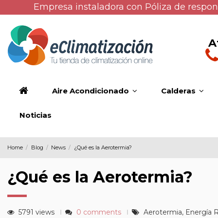
Empresa instaladora con Póliza de respons
A
Aire Acondicionado
Calderas
Noticias
Home
Blog
News
¿Qué es la Aerotermia?
¿Qué es la Aerotermia?
5791 views
0 comments
Aerotermia, Energía 