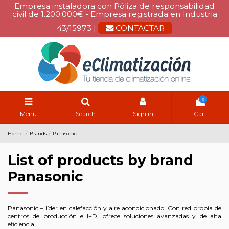
Empresa instaladora con Póliza de responsabilidad
civil de 1.200.000€ - Empresa registrada en Industria
43/15973 |
CONTACTAR
0
Menu
Search
Sign in
Cart
Home
Brands
Panasonic
List of products by brand
Panasonic
Panasonic – líder en calefacción y aire acondicionado. Con red propia de
centros de producción e I+D, ofrece soluciones avanzadas y de alta
eficiencia.