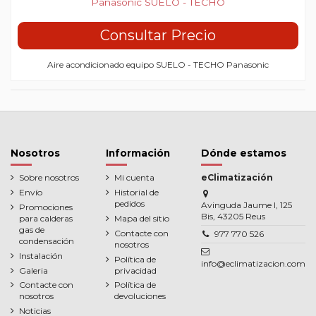
Panasonic SUELO - TECHO
Consultar Precio
Aire acondicionado equipo SUELO - TECHO Panasonic
Nosotros
Información
Dónde estamos
Sobre nosotros
Mi cuenta
eClimatización
Envío
Historial de
pedidos
Avinguda Jaume I, 125
Promociones
Bis, 43205 Reus
para calderas
Mapa del sitio
gas de
Contacte con
977 770 526
condensación
nosotros
Instalación
Política de
info@eclimatizacion.com
Galeria
privacidad
Contacte con
Política de
nosotros
devoluciones
Noticias