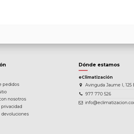
ión
Dónde estamos
eClimatización
de pedidos
Avinguda Jaume I, 125 
itio
977 770 526
con nosotros
info@eclimatizacion.c
e privacidad
e devoluciones