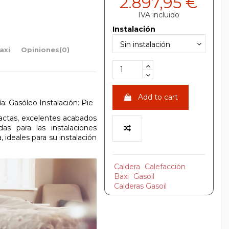
2.897,95 €
IVA incluido
Instalación
axi
Opiniones
(0)
Add to cart
: Gasóleo Instalación: Pie
actas, excelentes acabados
as para las instalaciones
ideales para su instalación
Caldera
Calefacción
Baxi
Gasoil
Calderas Gasoil