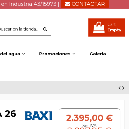
 en Industria 43/15973 |
CONTACTAR
Cart
Empty
 del agua
Promociones
Galeria
A 26
2.395,00 €
Sin IVA