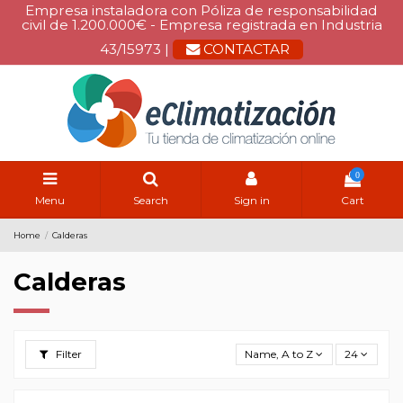
Empresa instaladora con Póliza de responsabilidad
civil de 1.200.000€ - Empresa registrada en Industria
43/15973 |
CONTACTAR
0
Menu
Search
Sign in
Cart
Home
Calderas
Calderas
Filter
Name, A to Z
24