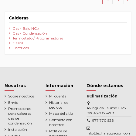
Calderas
Gas - Bajo NOx
Gas - Condensación
Termostato / Programadores
Gasoil
Eléctricas
Nosotros
Información
Dónde estamos
Sobre nosotros
Mi cuenta
eClimatización
Envío
Historial de
pedidos
Avinguda Jaume I, 125
Promociones
Bis, 43205 Reus
para calderas
Mapa del sitio
gas de
Contacte con
977 770 526
condensación
nosotros
Instalación
Política de
info@eclimatizacion.com
Galeria
privacidad