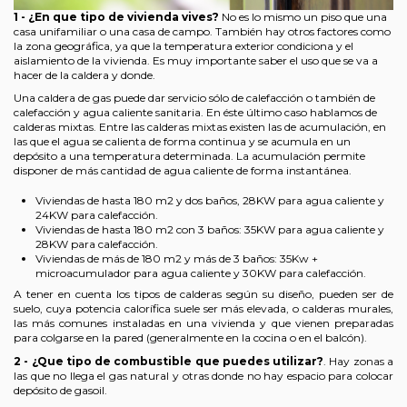
1 -
¿En que tipo de vivienda vives?
No es lo mismo un piso que una
casa unifamiliar o una casa de campo. También hay otros factores como
la zona geográfica, ya que la temperatura exterior condiciona y el
aislamiento de la vivienda. Es muy importante saber el uso que se va a
hacer de la caldera y donde.
Una caldera de gas puede dar servicio sólo de calefacción o también de
calefacción y agua caliente sanitaria. En éste último caso hablamos de
calderas mixtas. Entre las calderas mixtas existen las de acumulación, en
las que el agua se calienta de forma continua y se acumula en un
depósito a una temperatura determinada. La acumulación permite
disponer de más cantidad de agua caliente de forma instantánea.
Viviendas de hasta 180 m2 y dos baños, 28KW para agua caliente y
24KW para calefacción.
Viviendas de hasta 180 m2 con 3 baños: 35KW para agua caliente y
28KW para calefacción.
Viviendas de más de 180 m2 y más de 3 baños: 35Kw +
microacumulador para agua caliente y 30KW para calefacción.
A tener en cuenta los tipos de calderas según su diseño, pueden ser de
suelo, cuya potencia calorífica suele ser más elevada, o calderas murales,
las más comunes instaladas en una vivienda y que vienen preparadas
para colgarse en la pared (generalmente en la cocina o en el balcón).
2 - ¿Que tipo de combustible que puedes utilizar?
. Hay zonas a
las que no llega el gas natural y otras donde no hay espacio para colocar
depósito de gasoil.