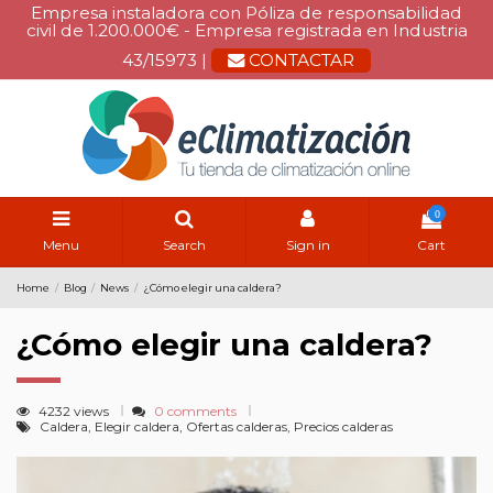
Empresa instaladora con Póliza de responsabilidad
civil de 1.200.000€ - Empresa registrada en Industria
43/15973 |
CONTACTAR
0
Menu
Search
Sign in
Cart
Home
Blog
News
¿Cómo elegir una caldera?
¿Cómo elegir una caldera?
4232 views
0 comments
Caldera, Elegir caldera, Ofertas calderas, Precios calderas