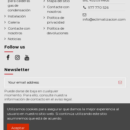
Bis, 43205 Reus
para calderas
Mapa del sitio
gas de
Contacte con
977 770 526
condensación
nosotros
Instalación
Política de
info@eclimatizacion.com
Galeria
privacidad
Contacte con
Política de
nosotros
devoluciones
Noticias
Follow us
Newsletter
Puede darse de baja en cualquier
momento. Para ello, consulte nuestra
información de contacto en el aviso legal.
Utilizamos cookies para asegurar que damos la mejor experiencia al
usuario en nuestro sitio web. Si continúa utilizando este sitio
asumiremos que está de acuerdo.
Aceptar