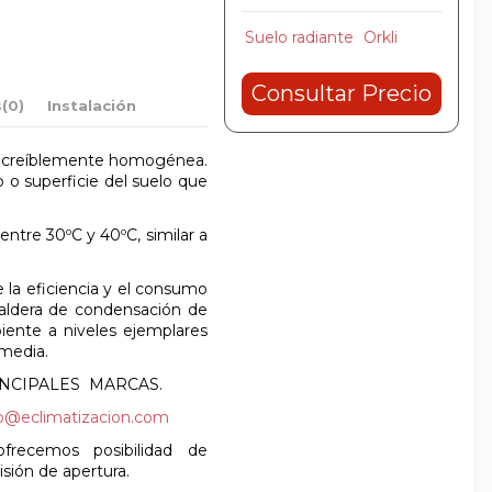
Suelo radiante
Orkli
Consultar Precio
s
(0)
Instalación
 increíblemente homogénea.
o o superficie del suelo que
entre 30ºC y 40ºC, similar a
 la eficiencia y el consumo
caldera de condensación de
biente a niveles ejemplares
 media.
NCIPALES MARCAS.
fo@eclimatizacion.com
frecemos posibilidad de
isión de apertura.