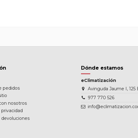
ión
Dónde estamos
eClimatización
de pedidos
Avinguda Jaume I, 125 
itio
977 770 526
con nosotros
info@eclimatizacion.c
e privacidad
e devoluciones