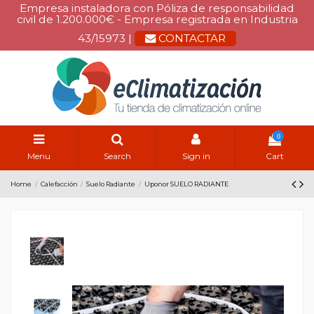
Empresa instaladora con Póliza de responsabilidad
civil de 1.200.000€ - Empresa registrada en Industria
43/15973 |
CONTACTAR
0
Menu
Search
Sign in
Cart
Home
Calefacción
Suelo Radiante
Uponor SUELO RADIANTE