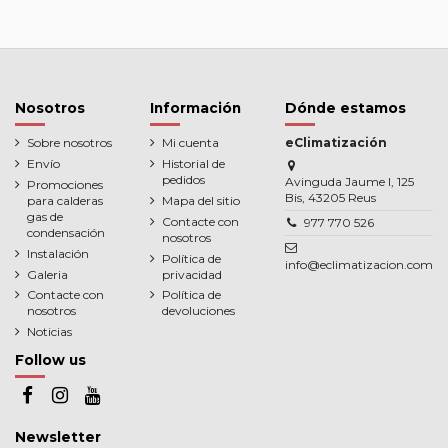
Nosotros
Información
Dónde estamos
Sobre nosotros
Mi cuenta
eClimatización
Envío
Historial de
pedidos
Avinguda Jaume I, 125
Promociones
Bis, 43205 Reus
para calderas
Mapa del sitio
gas de
Contacte con
977 770 526
condensación
nosotros
Instalación
Política de
info@eclimatizacion.com
Galeria
privacidad
Contacte con
Política de
nosotros
devoluciones
Noticias
Follow us
Newsletter