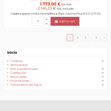
1.773,00 €
Sin IVA
2.145,33 €
IVA incluido
Caldera gasoil mixta Atmosférica Baxi Gavina Plus ECO GTI 20
Add to cart
1
2
3
…
5
Inicio
Calderas
Termostatos
Aire Acondicionado
Calefacción
Renovables
Promociones
Tratamiento del Agua