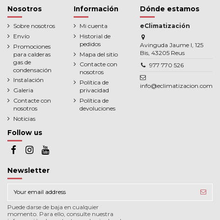
Nosotros
Información
Dónde estamos
Sobre nosotros
Mi cuenta
eClimatización
Envío
Historial de
pedidos
Avinguda Jaume I, 125
Promociones
Bis, 43205 Reus
para calderas
Mapa del sitio
gas de
Contacte con
977 770 526
condensación
nosotros
Instalación
Política de
info@eclimatizacion.com
Galeria
privacidad
Contacte con
Política de
nosotros
devoluciones
Noticias
Follow us
Newsletter
Puede darse de baja en cualquier
momento. Para ello, consulte nuestra