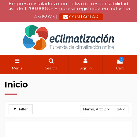
Empresa instaladora con Póliza de responsabilidad
civil de 1.200.000€ - Empresa registrada en Industria
43/15973 |
CONTACTAR
0
Menu
Search
Sign in
Cart
Inicio
Filter
Name, A to Z
24