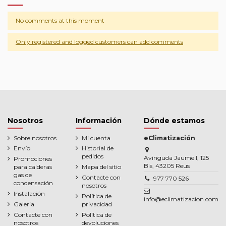
No comments at this moment
Only registered and logged customers can add comments
Nosotros
Información
Dónde estamos
Sobre nosotros
Mi cuenta
eClimatización
Envío
Historial de
pedidos
Avinguda Jaume I, 125
Promociones
Bis, 43205 Reus
para calderas
Mapa del sitio
gas de
Contacte con
977 770 526
condensación
nosotros
Instalación
Política de
info@eclimatizacion.com
Galeria
privacidad
Contacte con
Política de
nosotros
devoluciones