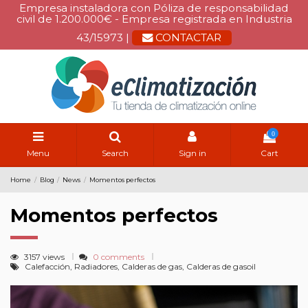
Empresa instaladora con Póliza de responsabilidad
civil de 1.200.000€ - Empresa registrada en Industria
43/15973 |
CONTACTAR
0
Menu
Search
Sign in
Cart
Home
Blog
News
Momentos perfectos
Momentos perfectos
3157 views
0 comments
Calefacción, Radiadores, Calderas de gas, Calderas de gasoil